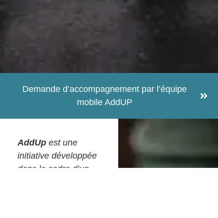
Demande d’accompagnement par l’équipe
mobile AddUP
AddUp
est une
initiative développée
dans le cadre d’un
appel à projet du
SPF Santé
Publique
.