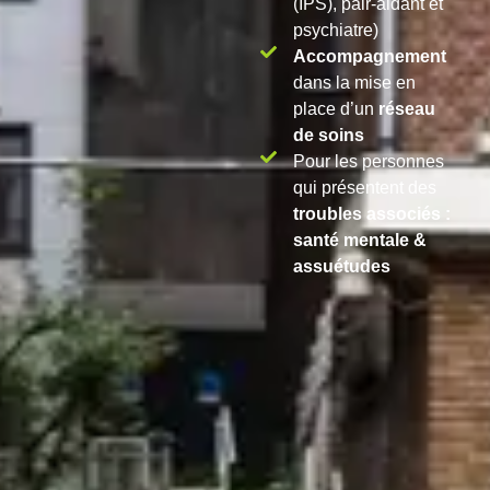
(IPS), pair-aidant et
psychiatre)
Accompagnement
dans la mise en
place d’un
réseau
de soins
Pour les personnes
qui présentent des
troubles associés :
santé mentale &
assuétudes