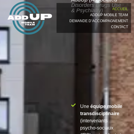
Disorders Drugs Use
ACCUEIL
& Psychiatry)
ADDUP MOBILE TEAM
DEMANDE D’ACCOMPAGNEMENT
CONTACT
Une
équipe mobile
transdisciplinaire
(intervenants
psycho-sociaux