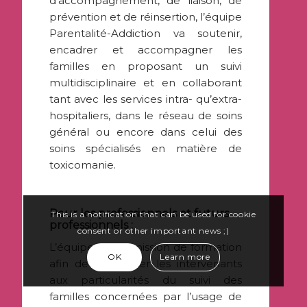
d’accompagnement, de liaison, de
prévention et de réinsertion, l’équipe
Parentalité-Addiction va soutenir,
encadrer et accompagner les
familles en proposant un suivi
multidisciplinaire et en collaborant
tant avec les services intra- qu’extra-
hospitaliers, dans le réseau de soins
général ou encore dans celui des
soins spécialisés en matière de
toxicomanie.
Pour les professionnels et futurs
This is a notification that can be used for cookie
professionnels :
consent or other important news ;)
L’équipe a une mission de formation
OK
Learn more
afin de sensibiliser les intervenants
aux particularités du suivi des
familles concernées par l’usage de