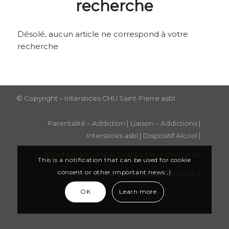
recherche
Désolé, aucun article ne correspond à votre
recherche
© Copyright – Interstices CHU Saint-Pierre asbl
Parentalité – Addiction
|
Liaison – Addictions
|
Interstices asbl
|
Dispositif Alcool
|
Agréé par la Cocof et financé par le SPF Santé
This is a notification that can be used for cookie
consent or other important news ;)
Webdesigner : rachida@design-r.be
OK
Learn more